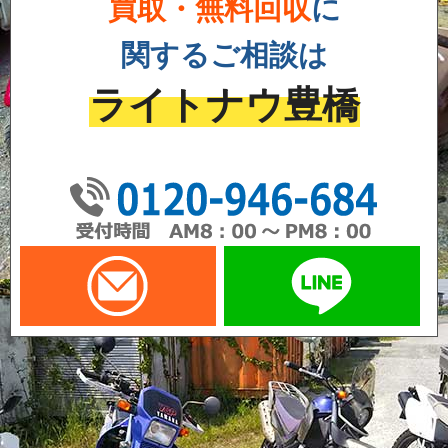
買取・無料回収
に
関するご相談は
ライトナウ豊橋
01
メールでお問い合わせ
LI