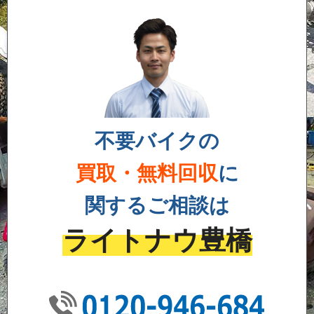
不要バイクの
買取・無料回収
に
関するご相談は
ライトナウ豊橋
01