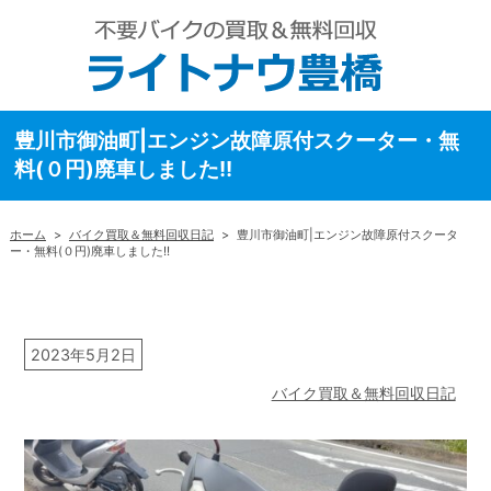
豊川市御油町|エンジン故障原付スクーター・無
料(０円)廃車しました!!
ホーム
>
バイク買取＆無料回収日記
>
豊川市御油町|エンジン故障原付スクータ
ー・無料(０円)廃車しました!!
2023年5月2日
バイク買取＆無料回収日記