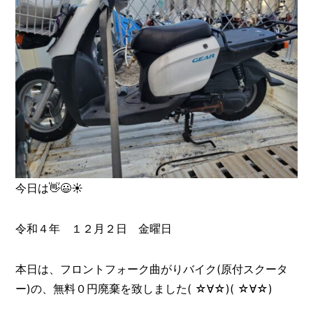
今日は👋😃☀️
令和４年 １２月２日 金曜日
本日は、フロントフォーク曲がりバイク(原付スクータ
ー)の、無料０円廃棄を致しました( ☆∀☆)( ☆∀☆)