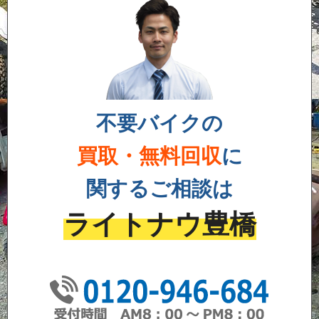
不要バイクの
買取・無料回収
に
関するご相談は
ライトナウ豊橋
01