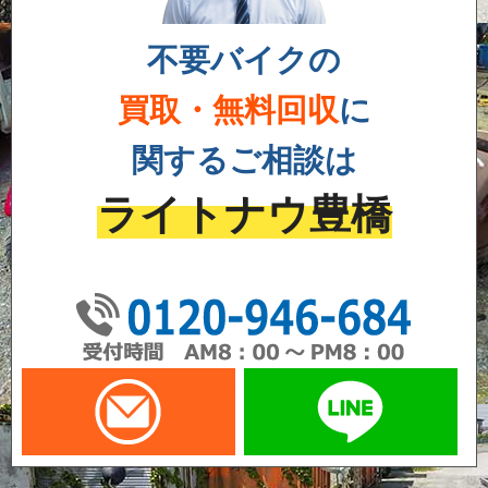
不要バイクの
買取・無料回収
に
関するご相談は
ライトナウ豊橋
01
メールでお問い合わせ
LI