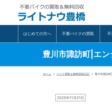
はじめての方へ
不要バイクの買取
不
豊川市諏訪町|エン
ホーム
>
バイク買取＆無料回収日記
>
豊川市諏訪町
2025年11月21日