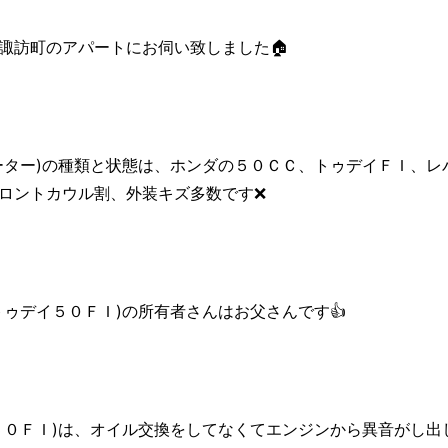
諏訪町のアパートにお伺い致しました🏠
ーター)の種類と状態は、ホンダの５０ＣＣ、トゥデイＦＩ、レ
ロントカウル割、外装キズ多数です❌
ゥデイ５０ＦＩ)の所有者さんはお父さんです👍
５０ＦＩ)は、オイル交換をしてなくてエンジンから異音がし出