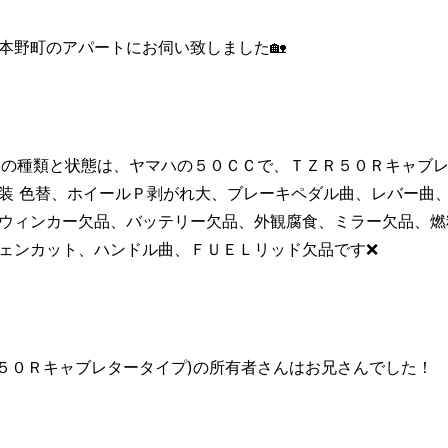
本野町のアパートにお伺い致しました🏡
種)の種類と状態は、ヤマハの５０ＣＣで、ＴＺＲ５０Ｒキャブ
装 色替、ホイールＰ剥がれ大、ブレーキペダル曲、レバー曲
ウィンカー欠品、バッテリー欠品、外観腐食、ミラー欠品、燃
ェンカット、ハンドル曲、ＦＵＥＬリッド欠品です❌
Ｒ５０Ｒキャブレタータイプ)の所有者さんはお兄さんでした！