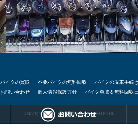
要バイクの買取
不要バイクの無料回収
バイクの廃車手続
お問い合わせ
個人情報保護方針
バイク買取＆無料回収
電話
メー
Copyright©
ライトナウ豊橋
All Rights Reserved.