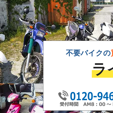
不要バイクの
ラ