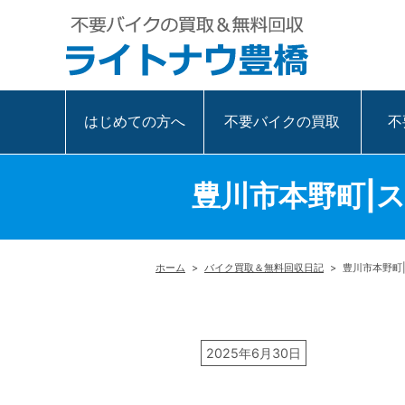
はじめての方へ
不要バイクの買取
不
豊川市本野町|
ホーム
>
バイク買取＆無料回収日記
>
豊川市本野町
2025年6月30日