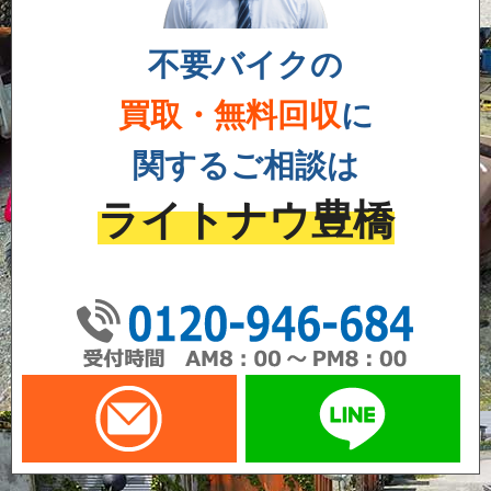
不要バイクの
買取・無料回収
に
関するご相談は
ライトナウ豊橋
01
メールでお問い合わせ
LI