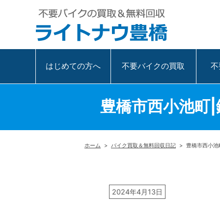
はじめての方へ
不要バイクの買取
不
豊橋市西小池町|
ホーム
>
バイク買取＆無料回収日記
>
豊橋市西小池
2024年4月13日