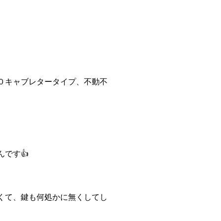
０キャブレタータイプ、不動不
す👍️
くて、鍵も何処かに無くしてし