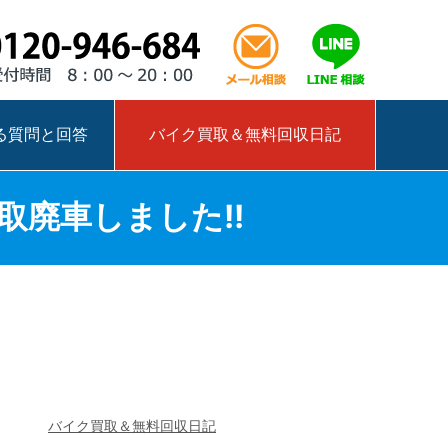
0120-946-684
メール相談はこ
LINEで相
る質問と回答
バイク買取＆無料回収日記
取廃車しました!!
バイク買取＆無料回収日記